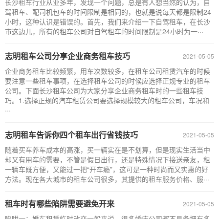
长沙租车行业从业多年，发现一个问题，总是有人想当然的认为，自
驾租车、配司机包车的时间限制是相同的，也就是说每天都是限制24
小时，这种认识是错误的。首先，我们来介绍一下自驾租车，在长沙
市这边儿，所有的租车公司对自驾租车的时间限制是24小时为一···
志明租车公司分享企业商务租车技巧
2021-05-05
企业商务租车比较频繁，用车次数较多，在租车公司租赁汽车的时候
要注意一些租车事项，在选择租车公司的时候应选择正规专业的租车
公司。下面长沙租车公司为大家分享企业商务租车时的一些租车技
巧。1.选择正规的汽车租赁公司要选择规模较大的租车公司，车况和
···
志明租车告诉你四个租车出行省钱技巧
2021-05-05
随着买车养车成本的高涨，买一辆实在是不划算，但是现实生活当中
却又有用车的需要，不管是假日出行，还是特殊情况下接送亲友，租
一辆车既方便，又能过一把“开车瘾”，这可是一种时尚而又实惠的好
方法。现在各大城市的租车公司很多，其提供的租车服务价格、服···
租车时有哪些陷阱需要避免开来
2021-05-05
陷阱一：婚车租赁临时改变一般来说，很多婚庆公司都不具备拥有多