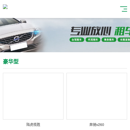
豪华型
陆虎揽胜
奔驰v260