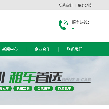
联系我们
|
更多分站
服务热线：
-
新闻中心
企业合作
联系我们