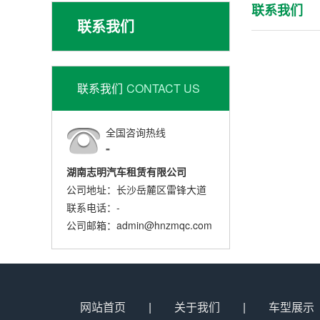
联系我们
联系我们
联系我们
CONTACT US
全国咨询热线
-
湖南志明汽车租赁有限公司
公司地址：长沙岳麓区雷锋大道
联系电话：-
公司邮箱：admin@hnzmqc.com
网站首页
|
关于我们
|
车型展示